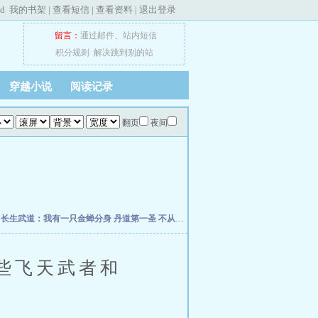
ed
我的书架
|
查看短信
|
查看资料
|
退出登录
留言：
通过邮件
、
站内短信
积分规则
解决跳到别的站
穿越小说
阅读记录
翻页
夜间
朽
长生武道：我有一只金蝉分身
丹道第一圣
不从圣
诡秘：给愚者先生提前刷了逼格
修
些飞天武者和