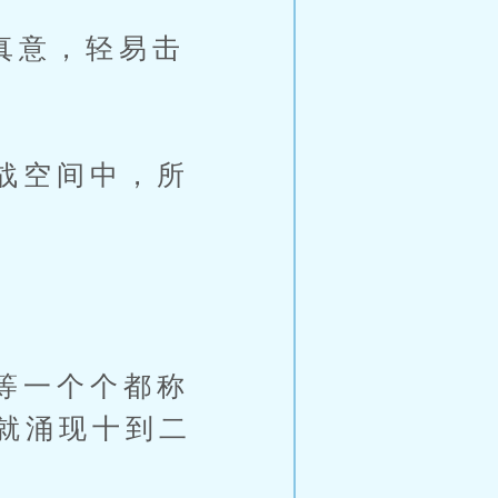
真意，轻易击
战空间中，所
等一个个都称
就涌现十到二