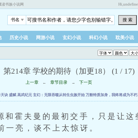
Hi,
undefin
藏读书族小说网
搜 索
书名
他
历史小说
网游小说
玄幻小说
科幻小说
耽美小说
第214章 学校的期待（加更18） (1 / 17)
上一章
章节目录
下一页
←
→
吞天诀
盛赋
高武纪元
玄幻：无限吞噬从转生虫族开始
万般特质加身，我终将成为不
霍夫曼的最初交手，只是让这
前一亮，谈不上太惊讶。