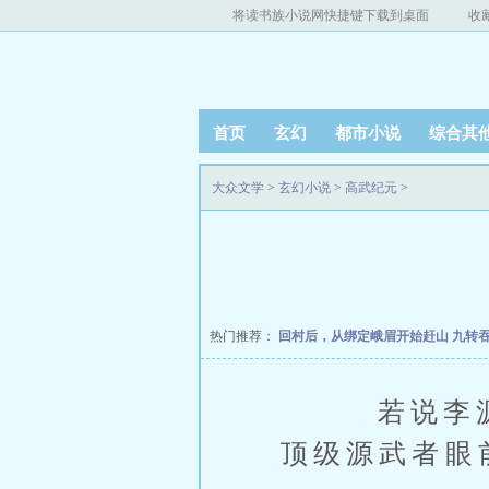
将读书族小说网快捷键下载到桌面
收
首页
玄幻
都市小说
综合其
大众文学
>
玄幻小说
>
高武纪元
>
热门推荐：
回村后，从绑定峨眉开始赶山
九转
若说李源和
顶级源武者眼