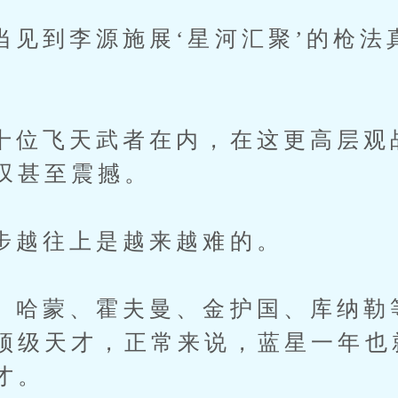
到李源施展‘星河汇聚’的枪法
飞天武者在内，在这更高层观
叹甚至震撼。
往上是越来越难的。
蒙、霍夫曼、金护国、库纳勒
顶级天才，正常来说，蓝星一年也
才。