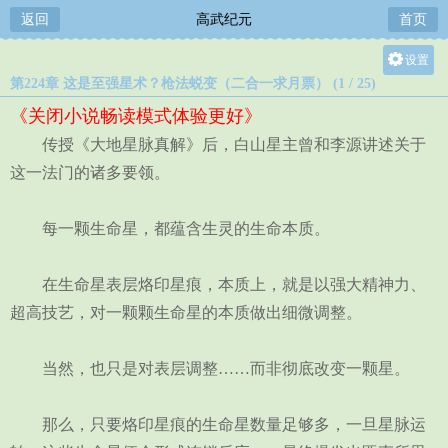
返回
高武纪元
首页
设置
第224章 这是至强星术？枪法蜕变（二合一求月票） (1 / 25)
关灯
《关闭小说畅读模式体验更好》
大
传授《大地星脉真解》后，白山星主曾和李源讲述关于
中
这一法门的诸多要领。
小
每一颗生命星，都蕴含生灵的生命本质。
在生命星表层烙印星痕，本质上，就是以强大精神力、
超高技艺，对一颗颗生命星的本质做出细微调整。
当然，也只是对表层调整……而非彻底改变一颗星。
那么，只要烙印星痕的生命星数量足够多，一旦星脉运