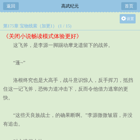
返回
高武纪元
首页
设置
第175章 宝物线索（加更1） (1 / 15)
关灯
《关闭小说畅读模式体验更好》
大
这飞斧，是李源一脚踢动摩龙遗留下的战斧。
中
小
“蓬~”
洛根终究也是大高手，战斗意识惊人，反手挥刀，抵挡
住这一记飞斧，恐怖力道冲击下，反而令他借力逃窜的更
快。
“这些天良族战士，的确果断啊。”李源微微皱眉，并没
有追击。