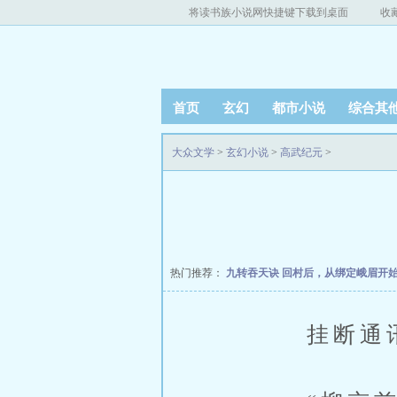
将读书族小说网快捷键下载到桌面
收
首页
玄幻
都市小说
综合其
大众文学
>
玄幻小说
>
高武纪元
>
热门推荐：
九转吞天诀
回村后，从绑定峨眉开
挂断通讯