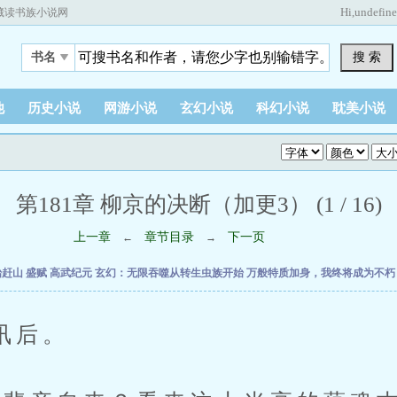
Hi,
undefin
藏读书族小说网
搜 索
书名
他
历史小说
网游小说
玄幻小说
科幻小说
耽美小说
第181章 柳京的决断（加更3） (1 / 16)
上一章
章节目录
下一页
←
→
始赶山
盛赋
高武纪元
玄幻：无限吞噬从转生虫族开始
万般特质加身，我终将成为不
后。