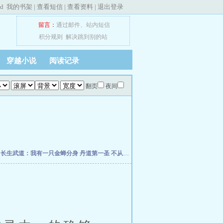
ed
我的书架
|
查看短信
|
查看资料
|
退出登录
留言：
通过邮件
、
站内短信
积分规则
解决跳到别的站
穿越小说
阅读记录
翻页
夜间
朽
长生武道：我有一只金蝉分身
丹道第一圣
不从圣
诡秘：给愚者先生提前刷了逼格
修