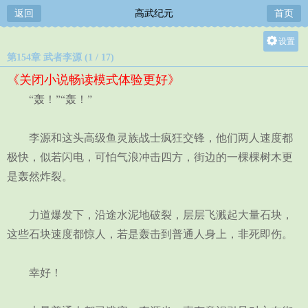
返回
高武纪元
首页
设置
第154章 武者李源 (1 / 17)
关灯
《关闭小说畅读模式体验更好》
大
“轰！”“轰！”
中
小
李源和这头高级鱼灵族战士疯狂交锋，他们两人速度都
极快，似若闪电，可怕气浪冲击四方，街边的一棵棵树木更
是轰然炸裂。
力道爆发下，沿途水泥地破裂，层层飞溅起大量石块，
这些石块速度都惊人，若是轰击到普通人身上，非死即伤。
幸好！