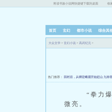
将读书族小说网快捷键下载到桌面
收
首页
玄幻
都市小说
综合其
大众文学
>
玄幻小说
>
高武纪元
>
热门推荐：
回村后，从绑定峨眉开始赶山
九转
“拳力爆发，
微亮。