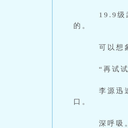
19.9级武
的。
可以想象这
“再试试爆
李源迅速打
口。
深呼吸