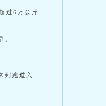
超过6万公斤
昂。
来到跑道入