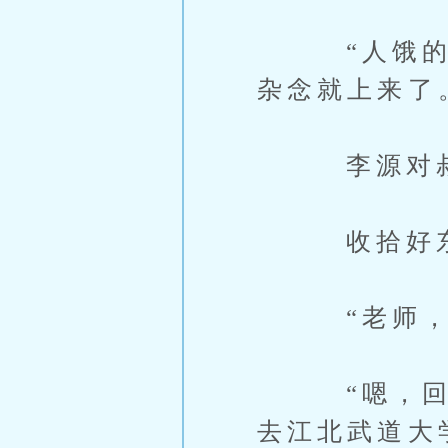
“人饿的时
杂念就上来了
李源对叔叔
收拾好东
“老师，我
“嗯，回去
去江北武道大