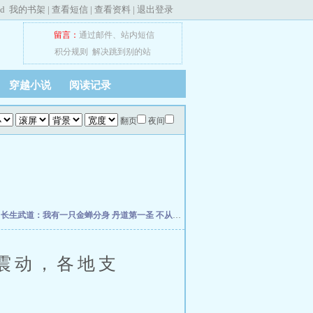
ed
我的书架
|
查看短信
|
查看资料
|
退出登录
留言：
通过邮件
、
站内短信
积分规则
解决跳到别的站
穿越小说
阅读记录
翻页
夜间
朽
长生武道：我有一只金蝉分身
丹道第一圣
不从圣
诡秘：给愚者先生提前刷了逼格
修
震动，各地支