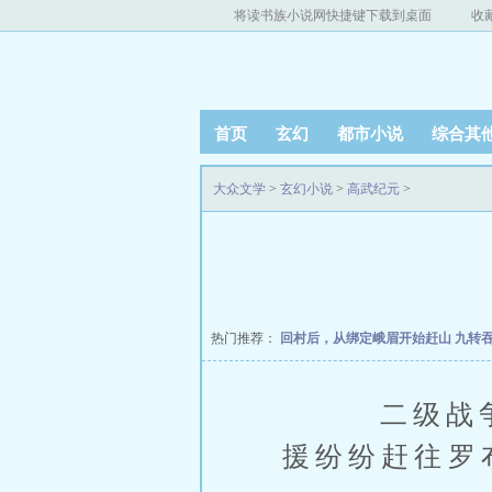
将读书族小说网快捷键下载到桌面
收
首页
玄幻
都市小说
综合其
大众文学
>
玄幻小说
>
高武纪元
>
热门推荐：
回村后，从绑定峨眉开始赶山
九转
二级战争警
援纷纷赶往罗