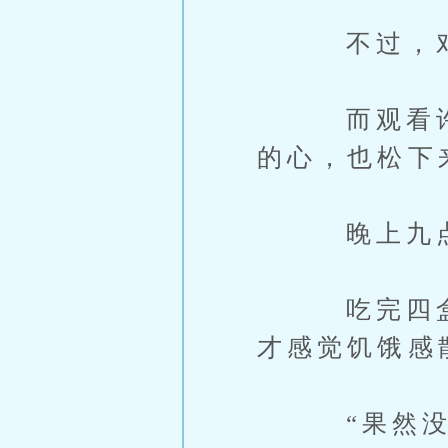
不过，对江
而观看许博
的心，也松下
晚上九点
吃完四盒营
才感觉饥饿感
“果然没说