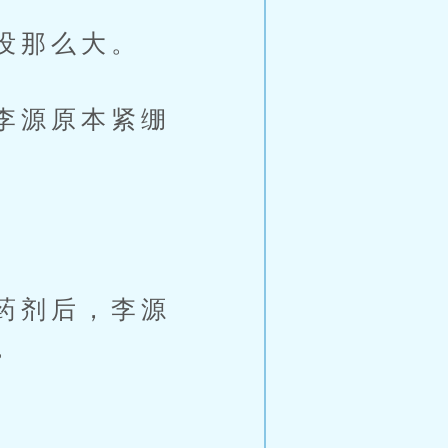
没那么大。
李源原本紧绷
药剂后，李源
。