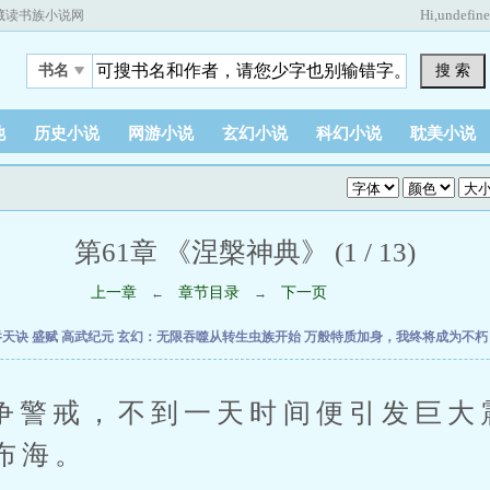
Hi,
undefin
藏读书族小说网
搜 索
书名
他
历史小说
网游小说
玄幻小说
科幻小说
耽美小说
第61章 《涅槃神典》 (1 / 13)
上一章
章节目录
下一页
←
→
吞天诀
盛赋
高武纪元
玄幻：无限吞噬从转生虫族开始
万般特质加身，我终将成为不
戒，不到一天时间便引发巨大
布海。