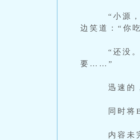
“小源，怎
边笑道：“你
“还没。”
要……”
迅速的，李
同时将B级
内容未完，