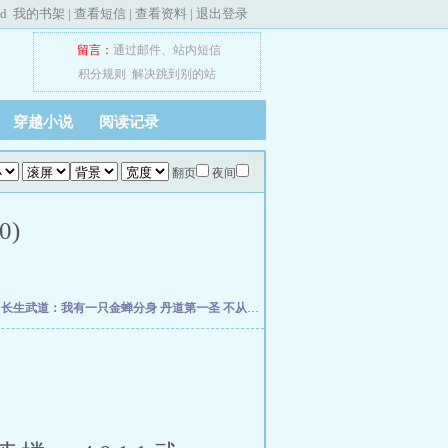
ed
我的书架
|
查看短信
|
查看资料
|
退出登录
留言：
通过邮件
、
站内短信
积分规则
解决跳到别的站
穿越小说
阅读记录
翻页
夜间
0)
朽
长生武道：我有一只金蝉分身
丹道第一圣
不从圣
诡秘：给愚者先生提前刷了逼格
修