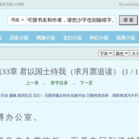
Hi,
undefin
藏读书族小说网
搜 索
书名
他
历史小说
网游小说
玄幻小说
科幻小说
耽美小说
33章 君以国士待我（求月票追读） (1 / 1
上一章
章节目录
下一页
←
→
吞天诀
盛赋
高武纪元
玄幻：无限吞噬从转生虫族开始
万般特质加身，我终将成为不
办公室。