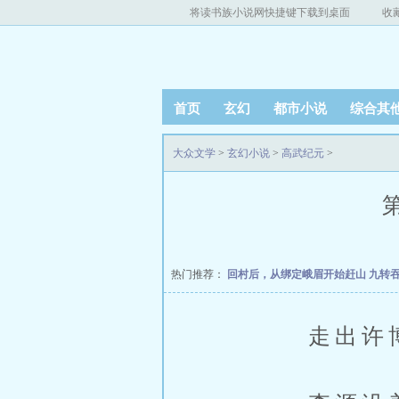
将读书族小说网快捷键下载到桌面
收
首页
玄幻
都市小说
综合其
大众文学
>
玄幻小说
>
高武纪元
>
第
热门推荐：
回村后，从绑定峨眉开始赶山
九转
走出许博