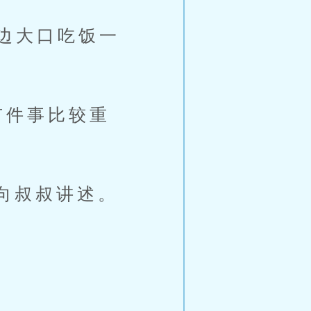
边大口吃饭一
件事比较重
向叔叔讲述。