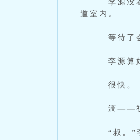
李源没着急去
道室内。
等待了
李源算好时
很快。
滴——视频
“叔。”李