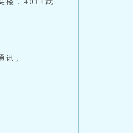
，4011武
通讯。