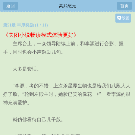
返回
高武纪元
首页
设置
第51章 丰厚奖励 (1 / 11)
关灯
《关闭小说畅读模式体验更好》
大
主席台上，一众领导陆续上前，和李源进行合影、握
中
手，同时也会小声勉励几句。
小
大多是套话。
“李源，考的不错，上次杀星界生物也是给我们武殿大大
挣了脸。”轮到左殿主时，她脸已笑的像花一样，看李源的眼
神充满爱护。
就仿佛看待自己儿子般。