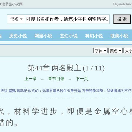
Hi,
undefin
藏读书族小说网
搜 索
书名
他
历史小说
网游小说
玄幻小说
科幻小说
耽美小说
第44章 两名殿主 (1 / 11)
上一章
章节目录
下一页
←
→
吞天诀
盛赋
高武纪元
玄幻：无限吞噬从转生虫族开始
万般特质加身，我终将成为不
材料学进步，即便是金属空心
错的。