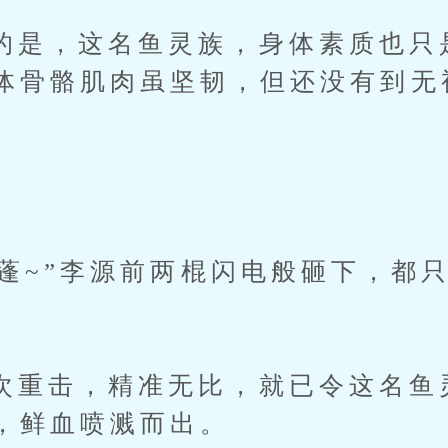
这名鱼灵族，身体素质也只是1
体骨骼肌肉虽坚韧，但还没有到无
~”李源前两棍闪电般砸下，都
击，精准无比，就已令这名鱼
，鲜血喷溅而出。