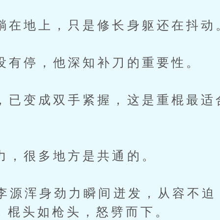
地上，只是修长身躯还在抖动
停，他深知补刀的重要性。
变成双手紧握，这是重棍最适
很多地方是共通的。
源浑身劲力瞬间迸发，从容不迫
’，棍头如枪头，怒劈而下。