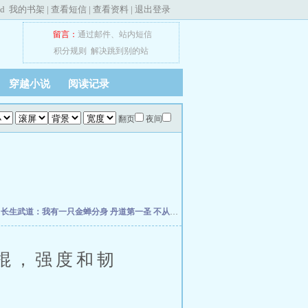
ed
我的书架
|
查看短信
|
查看资料
|
退出登录
留言：
通过邮件
、
站内短信
积分规则
解决跳到别的站
穿越小说
阅读记录
翻页
夜间
朽
长生武道：我有一只金蝉分身
丹道第一圣
不从圣
诡秘：给愚者先生提前刷了逼格
修
棍，强度和韧