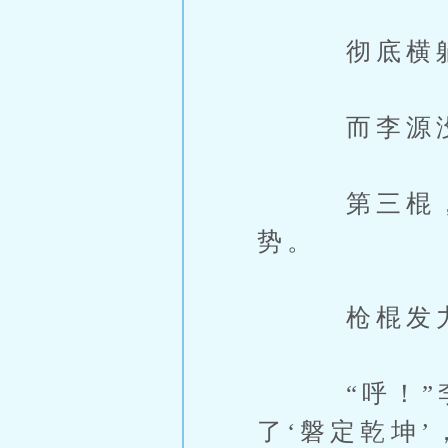
彻底横躺在
而李源没有
第三棍，已
势。
枪棍发力，
“呼！”李
了‘磐定乾坤