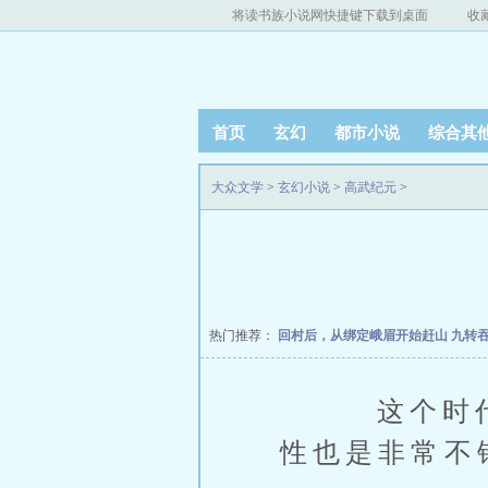
将读书族小说网快捷键下载到桌面
收
首页
玄幻
都市小说
综合其
大众文学
>
玄幻小说
>
高武纪元
>
热门推荐：
回村后，从绑定峨眉开始赶山
九转
这个时代，
性也是非常不