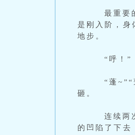
最重要的是，
是刚入阶，身
地步。
“呼！”
“蓬~”“蓬
砸。
连续两次重
的凹陷了下去