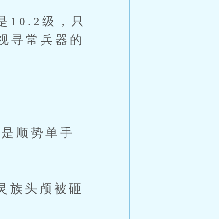
0.2级，只
视寻常兵器的
只是顺势单手
灵族头颅被砸